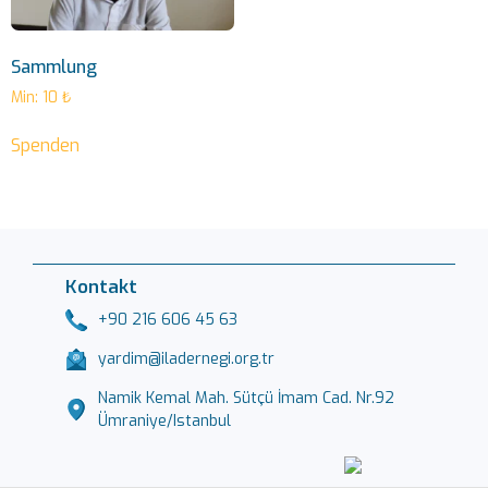
Sammlung
Min:
10
₺
Spenden
Kontakt
+90 216 606 45 63
yardim@iladernegi.org.tr
Namik Kemal Mah. Sütçü İmam Cad. Nr.92
Ümraniye/Istanbul