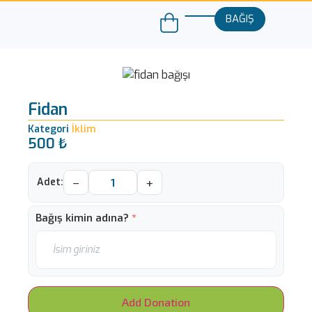
BAĞIŞ
Fidan
Kategori
İklim
500
₺
−
+
Bağış kimin adına?
*
Add Donation