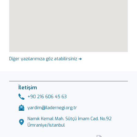
Diğer yazılarımıza göz atabilirsiniz ➜
İletişim
+90 216 606 45 63
yardim@iladernegi.org.tr
Namık Kemal Mah. Sütçü İmam Cad. No.92
Ümraniye/İstanbul