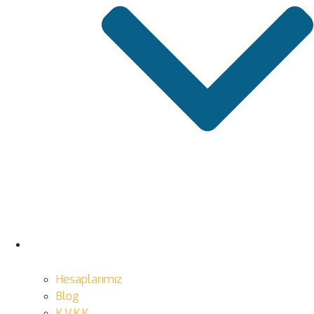
Hesaplarımız
Blog
K.V.K.K