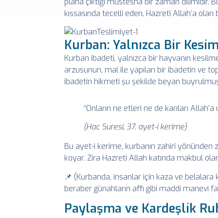
plana çıktığı müstesna bir zaman dilimidir. B
kıssasında tecelli eden, Hazreti Allah’a olan b
Kurban: Yalnızca Bir Kesim
Kurban ibadeti, yalnızca bir hayvanın kesilme
arzusunun, mal ile yapılan bir ibadetin ve 
ibadetin hikmeti şu şekilde beyan buyrulmuş
“Onların ne etleri ne de kanları Allah’a 
(Hac Suresi, 37. ayet-i kerime)
Bu ayet-i kerime, kurbanın zahirî yönünden 
koyar. Zira Hazreti Allah katında makbul olan,
📌 (Kurbanda, insanlar için kaza ve belalara k
beraber günahların affı gibi maddi manevi fa
Paylaşma ve Kardeşlik Ru