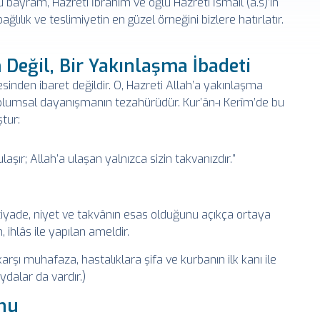
u bayram, Hazreti İbrahim ve oğlu Hazreti İsmail (a.s)’ın
ağlılık ve teslimiyetin en güzel örneğini bizlere hatırlatır.
 Değil, Bir Yakınlaşma İbadeti
sinden ibaret değildir. O, Hazreti Allah’a yakınlaşma
toplumsal dayanışmanın tezahürüdür. Kur’ân-ı Kerîm’de bu
tur:
ulaşır; Allah’a ulaşan yalnızca sizin takvanızdır.”
ziyade, niyet ve takvânın esas olduğunu açıkça ortaya
 ihlâs ile yapılan ameldir.
arşı muhafaza, hastalıklara şifa ve kurbanın ilk kanı ile
ydalar da vardır.)
hu