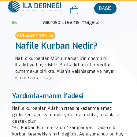
BAĞIŞ
KURBAN / NAFİLE
Nafile Kurban Nedir?
Nafile kurbanlar, Müslümanlar için önemli bir
ibadet ve hayır işidir. Bu ibadet, dini bir vecibe
olmamakla birlikte, Allah’a yakınlaşma ve hayır
işleme amacı taşır.
Yardımlaşmanın İfadesi
Nafile kurbanlar, Allah’ın rızasını kazanma amacı
güderken, aynı zamanda yardıma muhtaç insanlara
destek olur.
“Bir Kurban Bin Tebessüm” kampanyası, sadece bir
kurban kesmekle sınırlı değildir. Aynı zamanda bu hayır