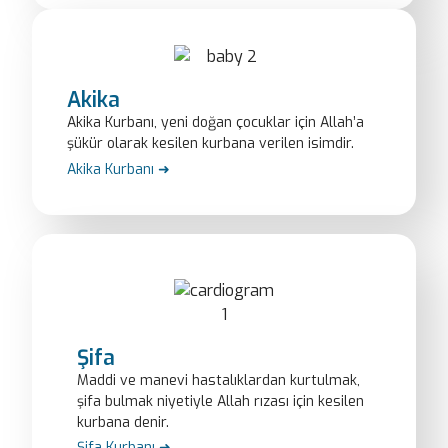
Akika
Akika Kurbanı, yeni doğan çocuklar için Allah’a
şükür olarak kesilen kurbana verilen isimdir.
Akika Kurbanı ➜
Şifa
Maddi ve manevi hastalıklardan kurtulmak,
şifa bulmak niyetiyle Allah rızası için kesilen
kurbana denir.
Şifa Kurbanı ➜