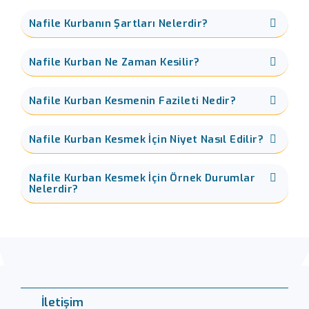
Nafile Kurbanın Şartları Nelerdir?
Nafile Kurban Ne Zaman Kesilir?
Nafile Kurban Kesmenin Fazileti Nedir?
Nafile Kurban Kesmek İçin Niyet Nasıl Edilir?
Nafile Kurban Kesmek İçin Örnek Durumlar
Nelerdir?
İletişim