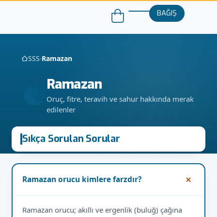
BAĞIŞ
SSS
Ramazan
›
Ramazan
Oruç, fitre, teravih ve sahur hakkında merak
edilenler
Sıkça Sorulan Sorular
Ramazan orucu kimlere farzdır?
Ramazan orucu; akıllı ve ergenlik (buluğ) çağına