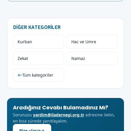
DIĞER KATEGORILER
Kurban
Hac ve Umre
Zekat
Namaz
Tüm kategoriler
Aradığınız Cevabı Bulamadınız Mı?
Sorunuzu
yardim@iladernegi.org.tr
adresine iletin,
en kısa sürede yanıtlayalım.
Bize ulaşın