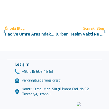
Önceki Blog
Sonraki Blog
Hac Ve Umre Arasındaki Farklar: 8 Temel Fıkhi Karşılaştırma
Kurban Kesim Vakti Ne Zaman Başlar, Ne Zaman Biter? 3 Günlük Detaylı Rehber
İletişim
+90 216 606 45 63
yardim@iladernegi.org.tr
Namık Kemal Mah. Sütçü İmam Cad. No.92
Ümraniye/İstanbul