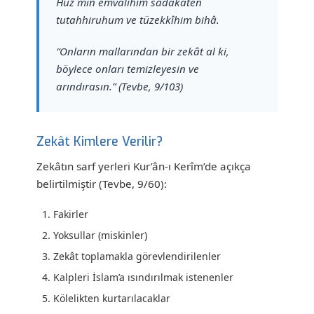
Huz min emvâlihim sadakaten
tutahhiruhum ve tüzekkîhim bihâ.
“Onların mallarından bir zekât al ki,
böylece onları temizleyesin ve
arındırasın.” (Tevbe, 9/103)
Zekât Kimlere Verilir?
Zekâtın sarf yerleri Kur’ân-ı Kerîm’de açıkça
belirtilmiştir (Tevbe, 9/60):
Fakirler
Yoksullar (miskinler)
Zekât toplamakla görevlendirilenler
Kalpleri İslam’a ısındırılmak istenenler
Kölelikten kurtarılacaklar