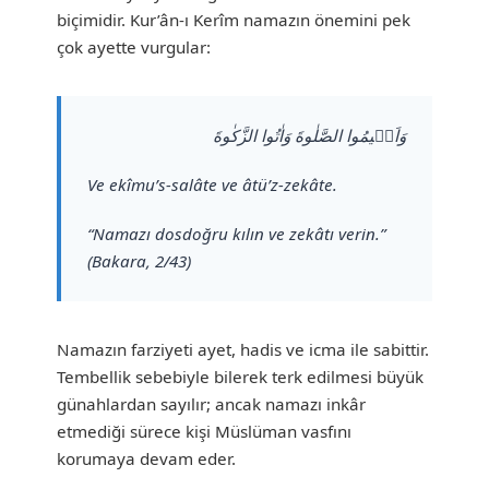
biçimidir. Kur’ân-ı Kerîm namazın önemini pek
çok ayette vurgular:
وَاَق۪يمُوا الصَّلٰوةَ وَاٰتُوا الزَّكٰوةَ
Ve ekîmu’s-salâte ve âtü’z-zekâte.
“Namazı dosdoğru kılın ve zekâtı verin.”
(Bakara, 2/43)
Namazın farziyeti ayet, hadis ve icma ile sabittir.
Tembellik sebebiyle bilerek terk edilmesi büyük
günahlardan sayılır; ancak namazı inkâr
etmediği sürece kişi Müslüman vasfını
korumaya devam eder.