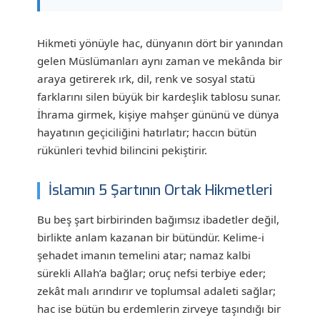
Hikmeti yönüyle hac, dünyanın dört bir yanından
gelen Müslümanları aynı zaman ve mekânda bir
araya getirerek ırk, dil, renk ve sosyal statü
farklarını silen büyük bir kardeşlik tablosu sunar.
İhrama girmek, kişiye mahşer gününü ve dünya
hayatının geçiciliğini hatırlatır; haccın bütün
rükünleri tevhid bilincini pekiştirir.
İslamın 5 Şartının Ortak Hikmetleri
Bu beş şart birbirinden bağımsız ibadetler değil,
birlikte anlam kazanan bir bütündür. Kelime-i
şehadet imanın temelini atar; namaz kalbi
sürekli Allah’a bağlar; oruç nefsi terbiye eder;
zekât malı arındırır ve toplumsal adaleti sağlar;
hac ise bütün bu erdemlerin zirveye taşındığı bir