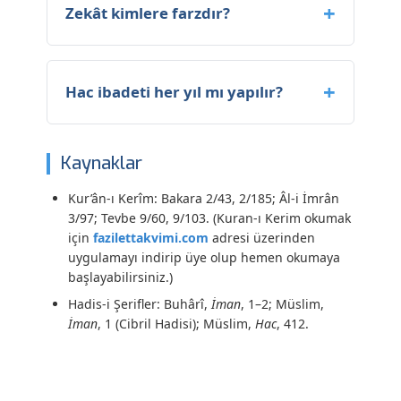
Zekât kimlere farzdır?
Hac ibadeti her yıl mı yapılır?
Kaynaklar
Kur’ân-ı Kerîm: Bakara 2/43, 2/185; Âl-i İmrân
3/97; Tevbe 9/60, 9/103. (Kuran-ı Kerim okumak
için
fazilettakvimi.com
adresi üzerinden
uygulamayı indirip üye olup hemen okumaya
başlayabilirsiniz.)
Hadis-i Şerifler: Buhârî,
İman
, 1–2; Müslim,
İman
, 1 (Cibril Hadisi); Müslim,
Hac
, 412.