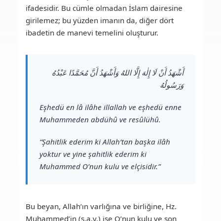
ifadesidir. Bu cümle olmadan İslam dairesine
girilemez; bu yüzden imanın da, diğer dört
ibadetin de manevi temelini oluşturur.
أَشْهَدُ أَنْ لَا إِلٰهَ إِلَّا اللهُ وَأَشْهَدُ أَنَّ مُحَمَّدًا عَبْدُهُ
وَرَسُولُهُ
Eşhedü en lâ ilâhe illallah ve eşhedü enne
Muhammeden abdühû ve resûlühû.
“Şahitlik ederim ki Allah’tan başka ilâh
yoktur ve yine şahitlik ederim ki
Muhammed O’nun kulu ve elçisidir.”
Bu beyan, Allah’ın varlığına ve birliğine, Hz.
Muhammed’in (s.a.v.) ise O’nun kulu ve son