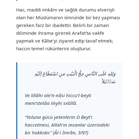
Hac, maddi imkânı ve sağlık durumu elverişli
olan her Müslümanın ömründe bir kez yapması
gereken farz bir ibadettir. Belirli bir zaman
diliminde ihrama girerek Arafat’ta vakfe
yapmak ve Kâbe’yi ziyaret edip tavaf etmek;
haccın temel rükünlerini oluşturur.
وَلِلهِ عَلَى النَّاسِ حِجُّ الْبَيْتِ مَنِ اسْتَطَاعَ اِلَيْهِ
سَب۪يلاً
Ve lillâhi ale’n-nâsi hiccu’l-beyti
meni’stetâa ileyhi sebîlâ.
“Yoluna gücü yetenlerin O Beyt’i
haccetmesi, Allah’ın insanlar üzerindeki
bir hakkıdır.” (Âl-i İmrân, 3/97)