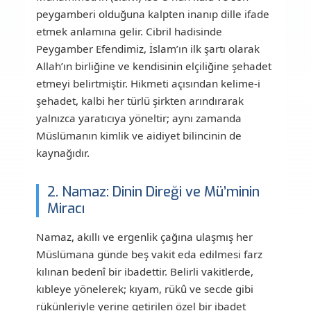
peygamberi olduğuna kalpten inanıp dille ifade
etmek anlamına gelir. Cibril hadisinde
Peygamber Efendimiz, İslam’ın ilk şartı olarak
Allah’ın birliğine ve kendisinin elçiliğine şehadet
etmeyi belirtmiştir. Hikmeti açısından kelime-i
şehadet, kalbi her türlü şirkten arındırarak
yalnızca yaratıcıya yöneltir; aynı zamanda
Müslümanın kimlik ve aidiyet bilincinin de
kaynağıdır.
2. Namaz: Dinin Direği ve Mü’minin
Miracı
Namaz, akıllı ve ergenlik çağına ulaşmış her
Müslümana günde beş vakit eda edilmesi farz
kılınan bedenî bir ibadettir. Belirli vakitlerde,
kıbleye yönelerek; kıyam, rükû ve secde gibi
rükünleriyle yerine getirilen özel bir ibadet