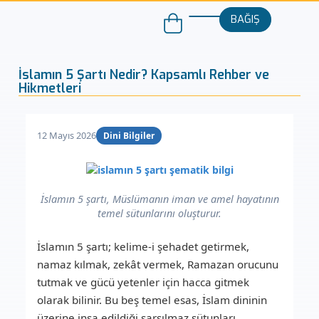
BAĞIŞ
İslamın 5 Şartı Nedir? Kapsamlı Rehber ve
Hikmetleri
12 Mayıs 2026
Dini Bilgiler
İslamın 5 şartı, Müslümanın iman ve amel hayatının
temel sütunlarını oluşturur.
İslamın 5 şartı
; kelime-i şehadet getirmek,
namaz kılmak, zekât vermek, Ramazan orucunu
tutmak ve gücü yetenler için hacca gitmek
olarak bilinir. Bu beş temel esas, İslam dininin
üzerine inşa edildiği sarsılmaz sütunları