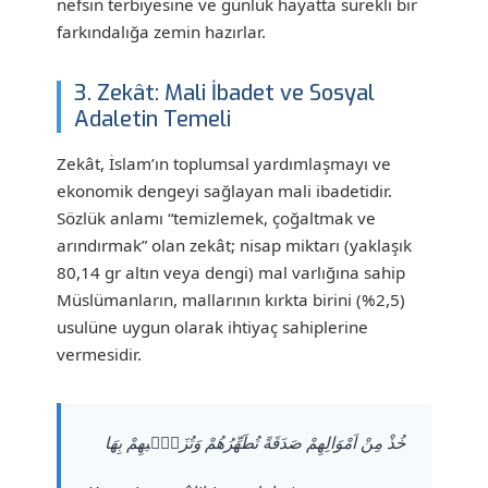
nefsin terbiyesine ve günlük hayatta sürekli bir
farkındalığa zemin hazırlar.
3. Zekât: Mali İbadet ve Sosyal
Adaletin Temeli
Zekât, İslam’ın toplumsal yardımlaşmayı ve
ekonomik dengeyi sağlayan mali ibadetidir.
Sözlük anlamı “temizlemek, çoğaltmak ve
arındırmak” olan zekât; nisap miktarı (yaklaşık
80,14 gr altın veya dengi) mal varlığına sahip
Müslümanların, mallarının kırkta birini (%2,5)
usulüne uygun olarak ihtiyaç sahiplerine
vermesidir.
خُذْ مِنْ اَمْوَالِهِمْ صَدَقَةً تُطَهِّرُهُمْ وَتُزَكّ۪يهِمْ بِهَا