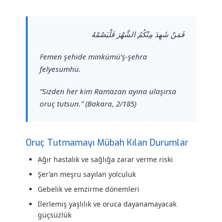
فَمَنْ شَهِدَ مِنْكُمُ الشَّهْرَ فَلْيَصُمْهُ
Femen şehide minkümü’ş-şehra
felyesumhü.
“Sizden her kim Ramazan ayına ulaşırsa
oruç tutsun.” (Bakara, 2/185)
Oruç Tutmamayı Mübah Kılan Durumlar
Ağır hastalık ve sağlığa zarar verme riski
Şer’an meşru sayılan yolculuk
Gebelik ve emzirme dönemleri
İlerlemiş yaşlılık ve oruca dayanamayacak
güçsüzlük