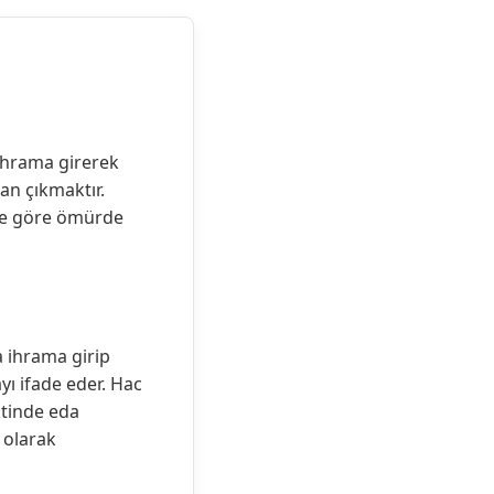
ihrama girerek
an çıkmaktır.
ine göre ömürde
da ihrama girip
yı ifade eder.
Hac
ktinde eda
 olarak