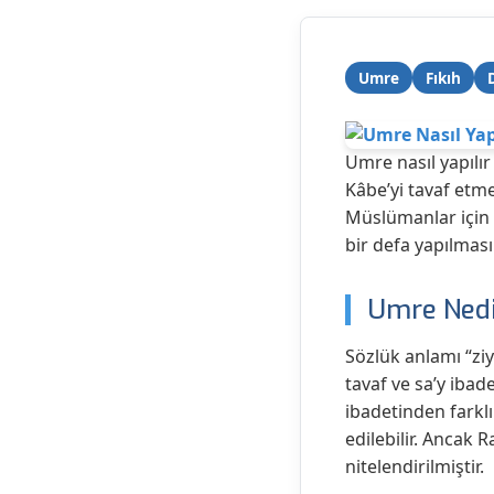
Umre
Fıkıh
Umre nasıl yapılır
Kâbe’yi tavaf etm
Müslümanlar için 
bir defa yapılması
Umre Nedi
Sözlük anlamı “zi
tavaf ve sa’y ibad
ibadetinden farklı
edilebilir. Ancak 
nitelendirilmiştir.