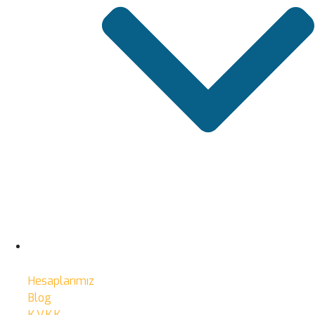
Hesaplarımız
Blog
K.V.K.K