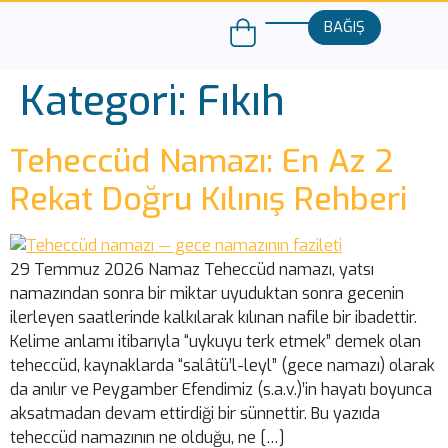
BAĞIŞ
Kategori:
Fıkıh
Teheccüd Namazı: En Az 2
Rekat Doğru Kılınış Rehberi
29 Temmuz 2026 Namaz Teheccüd namazı, yatsı
namazından sonra bir miktar uyuduktan sonra gecenin
ilerleyen saatlerinde kalkılarak kılınan nafile bir ibadettir.
Kelime anlamı itibarıyla “uykuyu terk etmek” demek olan
teheccüd, kaynaklarda “salâtü’l-leyl” (gece namazı) olarak
da anılır ve Peygamber Efendimiz (s.a.v.)’in hayatı boyunca
aksatmadan devam ettirdiği bir sünnettir. Bu yazıda
teheccüd namazının ne olduğu, ne […]