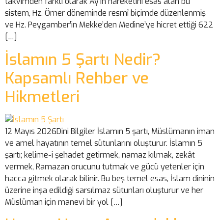
takvimden farklı olarak Ay’ın hareketini esas alan bu
sistem, Hz. Ömer döneminde resmî biçimde düzenlenmiş
ve Hz. Peygamber’in Mekke’den Medine’ye hicret ettiği 622
[…]
İslamın 5 Şartı Nedir?
Kapsamlı Rehber ve
Hikmetleri
12 Mayıs 2026Dini Bilgiler İslamın 5 şartı, Müslümanın iman
ve amel hayatının temel sütunlarını oluşturur. İslamın 5
şartı; kelime-i şehadet getirmek, namaz kılmak, zekât
vermek, Ramazan orucunu tutmak ve gücü yetenler için
hacca gitmek olarak bilinir. Bu beş temel esas, İslam dininin
üzerine inşa edildiği sarsılmaz sütunları oluşturur ve her
Müslüman için manevi bir yol […]